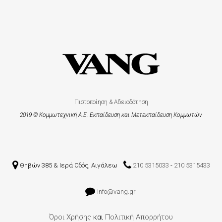
Πιστοποίηση & Αδειοδότηση
2019 © Κομμωτεχνική Α.Ε. Εκπαίδευση και Μετεκπαίδευση Kομμωτών
Θηβών 385 & Ιερά Οδός, Αιγάλεω
210 5315033
-
210 5315433
info@vang.gr
Όροι Χρήσης
και
Πολιτική Απορρήτου